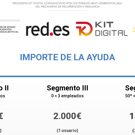
IMPORTE DE LA AYUDA
 II
Segmento III
Se
dos
0 < 3 empleados
50* 
€
2.000€
1
)
(1 usuario)
(