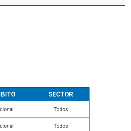
BITO
SECTOR
cional
Todos
cional
Todos