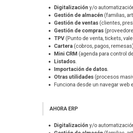
Digitalización
y/o automatización
Gestión de almacén
(familias, ar
Gestión de ventas
(clientes, pre
Gestión de compras
(proveedores
TPV
(Punto de venta, tickets, val
Cartera
(cobros, pagos, remesas
Mini CRM
(agenda para control de
Listados
.
Importación de datos
.
Otras utilidades
(procesos masiv
Funciona desde un navegar web 
AHORA ERP
Digitalización
y/o automatización
Gestión de almacén
(familias, ar